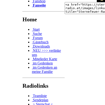
Fanshop
Fanseite
Home
Start
Suche
Forum
Gästebuch
Downloads
NEU >>> verlinke
uns
Mitglieder Karte
im Gedenken
im Gedenken an
meine Familie
Radiolinks
Teamliste
Sendeplan
> Sternchat <