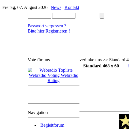
Freitag, 07. August 2026 |
News
|
Kontakt
Passwort vergessen ?
Bitte hier Registrieren !
Vote für uns
verlinke uns >> Standard 
Standard 468 x 60
Im voraus bedanken wir
( das Radioteam )
uns schon mal bei Euch
für die Unterstützung.
Navigation
Begleitforum