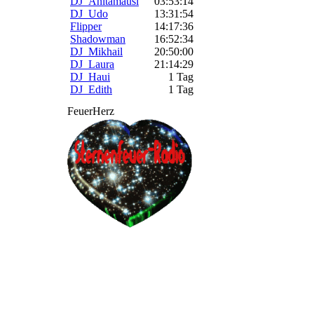
DJ_Anitamausi
03:53:14
DJ_Udo
13:31:54
Flipper
14:17:36
Shadowman
16:52:34
DJ_Mikhail
20:50:00
DJ_Laura
21:14:29
DJ_Haui
1 Tag
DJ_Edith
1 Tag
FeuerHerz