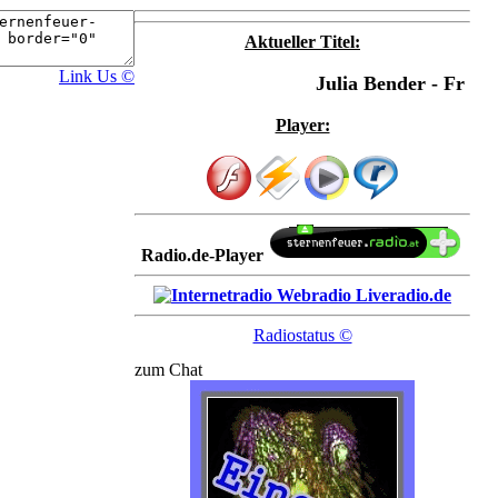
Aktueller Titel:
Link Us ©
Julia Bender - Fr dich
Player:
Radio.de-Player
Radiostatus ©
zum Chat