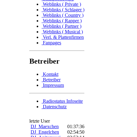
Weblinks ( Private )
Weblinks ( Schlager )
Weblinks ( Country )
Weblinks ( Rapper )
Weblinks ( Partner )
Weblinks ( Musical )
Verl. & Plattenfirmen
Fanpages
Betreiber
Kontakt
Betreiber
Impressum
Radiostatus Infoseite
Datenschutz
letzte User
DJ_Maexchen
01:37:36
DJ_Engelchen
02:54:50