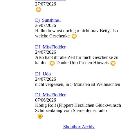
27/07/2026
Dj_Sunshine1
26/07/2026
Hallo du warst doch gar nicht brav Betty,also
welche Geschenke
DJ_MissFlodder
24/07/2026
Also habt ihr alle Zeit für mich Geschenke zu
kaufen
Danke Udo für den Hinweis
DJ_Udo
24/07/2026
nicht vergessen, in 5 Monaten ist Weihnachten
DJ_MissFlodder
07/06/2026
König Rolf (Flipper) Herzlichen Glückwunsch
Schützenköing vom Sternenfeuer-radio
.
Shoutbox Archiv