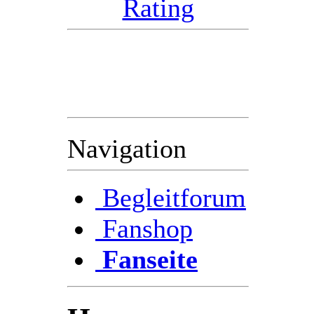
Im voraus bedanken wir
( das Radioteam )
uns schon mal bei Euch
für die Unterstützung.
Navigation
Begleitforum
Fanshop
Fanseite