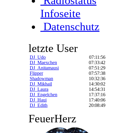
Radiostatus
Infoseite
Datenschutz
letzte User
DJ_Udo
07:11:56
DJ_Maexchen
07:33:42
DJ_Anitamausi
07:51:29
Flipper
07:57:38
Shadowman
10:32:36
DJ_Mikhail
14:30:02
DJ_Laura
14:54:31
DJ_Engelchen
17:37:16
DJ_Haui
17:40:06
DJ_Edith
20:08:49
FeuerHerz