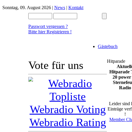
Sonntag, 09. August 2026 |
News
|
Kontakt
Passwort vergessen ?
Bitte hier Registrieren !
Gästebuch
Hitparade
Vote für uns
Aktuell
Hitparade
20 power
Sternefeu
Radio
Leider sind 
Einträge ver
!
Member Cha