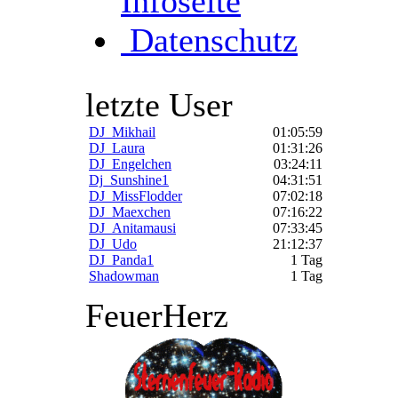
Infoseite
Datenschutz
letzte User
DJ_Mikhail
01:05:59
DJ_Laura
01:31:26
DJ_Engelchen
03:24:11
Dj_Sunshine1
04:31:51
DJ_MissFlodder
07:02:18
DJ_Maexchen
07:16:22
DJ_Anitamausi
07:33:45
DJ_Udo
21:12:37
DJ_Panda1
1 Tag
Shadowman
1 Tag
FeuerHerz