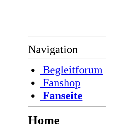
Im voraus bedanken wir
( das Radioteam )
uns schon mal bei Euch
für die Unterstützung.
Navigation
Begleitforum
Fanshop
Fanseite
Home