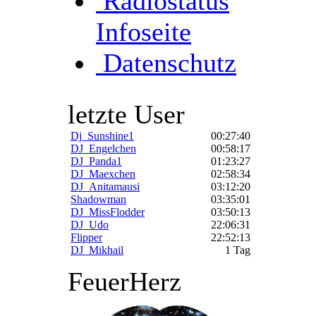
Radiostatus
Infoseite
Datenschutz
letzte User
Dj_Sunshine1
00:27:40
DJ_Engelchen
00:58:17
DJ_Panda1
01:23:27
DJ_Maexchen
02:58:34
DJ_Anitamausi
03:12:20
Shadowman
03:35:01
DJ_MissFlodder
03:50:13
DJ_Udo
22:06:31
Flipper
22:52:13
DJ_Mikhail
1 Tag
FeuerHerz