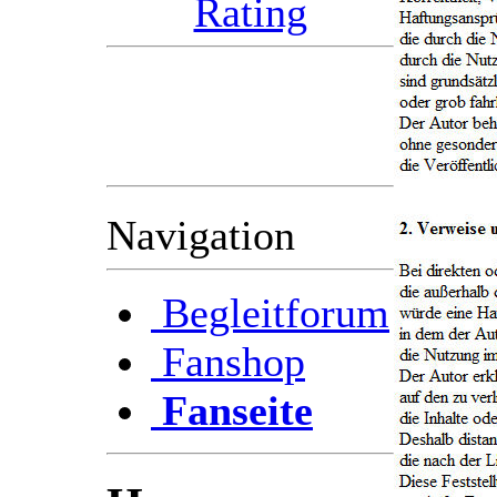
Im voraus bedanken wir
( das Radioteam )
uns schon mal bei Euch
für die Unterstützung.
Navigation
Begleitforum
Fanshop
Fanseite