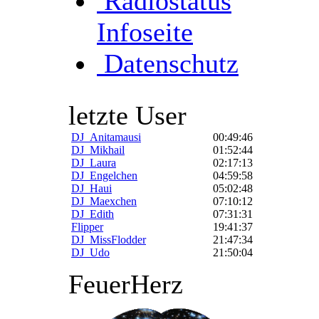
Radiostatus
Infoseite
Datenschutz
letzte User
DJ_Anitamausi
00:49:46
DJ_Mikhail
01:52:44
DJ_Laura
02:17:13
DJ_Engelchen
04:59:58
DJ_Haui
05:02:48
DJ_Maexchen
07:10:12
DJ_Edith
07:31:31
Flipper
19:41:37
DJ_MissFlodder
21:47:34
DJ_Udo
21:50:04
FeuerHerz