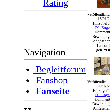
Veröffentlich
Im voraus bedanken wir
16/01/2
( das Radioteam )
Hinzugefüg
DJ_Enge
uns schon mal bei Euch
Kommenta
für die Unterstützung.
Bewertung:
Angesehen
Laura-
Navigation
geb.29.0
Begleitforum
Fanshop
Veröffentlich
09/02/2
Fanseite
Hinzugefüg
DJ_Enge
Kommenta
Bewertung:
Angesehen