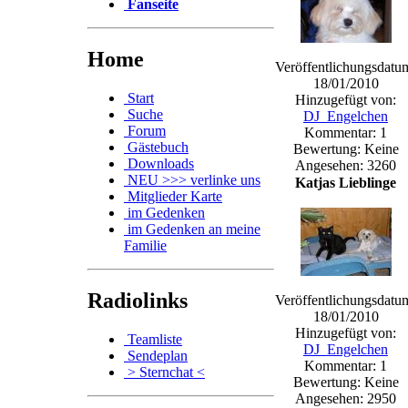
Fanseite
Home
Veröffentlichungsdatu
18/01/2010
Start
Hinzugefügt von:
Suche
DJ_Engelchen
Forum
Kommentar: 1
Gästebuch
Bewertung: Keine
Downloads
Angesehen: 3260
NEU >>> verlinke uns
Katjas Lieblinge
Mitglieder Karte
im Gedenken
im Gedenken an meine
Familie
Radiolinks
Veröffentlichungsdatu
18/01/2010
Hinzugefügt von:
Teamliste
DJ_Engelchen
Sendeplan
Kommentar: 1
> Sternchat <
Bewertung: Keine
Angesehen: 2950