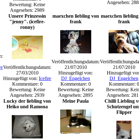
Angesehen: 288
Bewertung: Keine
Angesehen: 2989
Unsere Prinzessin
maexchen liebling von
maexchen liebling
"jenny". (icefire-
frank
frank
ronny)
m:
Veröffentlichungsdatum:
Veröffentlichungsd
re
Veröffentlichungsdatum:
21/07/2010
21/07/2010
27/03/2010
Hinzugefügt von:
Hinzugefügt vo
Hinzugefügt von:
Icefire
DJ_Engelchen
DJ_Engelchen
Kommentare: 0
Kommentare: 0
Kommentare: 
Bewertung: Keine
Bewertung: Keine
Bewertung: Kei
Angesehen: 2939
Angesehen: 2895
Angesehen: 281
Lucky der liebling von
Meine Paula
Chilli Liebling 
Heiko und Ramona
Schutzengel u
Flipper