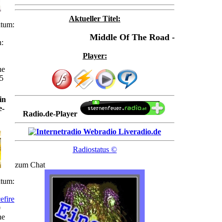
Aktueller Titel:
atum:
Middle Of The Road - Chirpy Chir
n:
Player:
ne
5
in
e-
Radio.de-Player
Radiostatus ©
zum Chat
atum:
cefire
0
ne