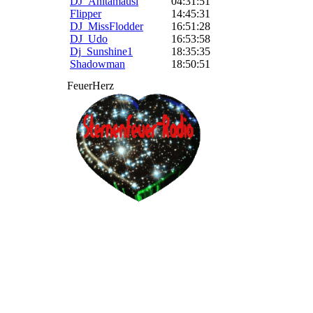
DJ_Anitamausi
04:31:51
Flipper
14:45:31
DJ_MissFlodder
16:51:28
DJ_Udo
16:53:58
Dj_Sunshine1
18:35:35
Shadowman
18:50:51
FeuerHerz