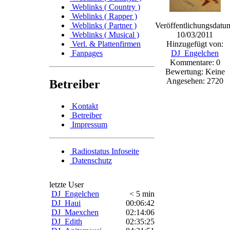
Weblinks ( Country )
Weblinks ( Rapper )
Weblinks ( Partner )
Veröffentlichungsdatu
Weblinks ( Musical )
10/03/2011
Verl. & Plattenfirmen
Hinzugefügt von:
Fanpages
DJ_Engelchen
Kommentare: 0
Bewertung: Keine
Angesehen: 2720
Betreiber
Kontakt
Betreiber
Impressum
Radiostatus Infoseite
Datenschutz
letzte User
DJ_Engelchen
< 5 min
DJ_Haui
00:06:42
DJ_Maexchen
02:14:06
DJ_Edith
02:35:25