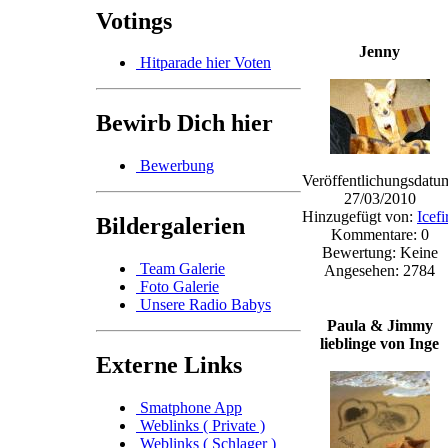
Votings
Jenny
Hitparade hier Voten
Bewirb Dich hier
Bewerbung
Veröffentlichungsdatu
27/03/2010
Hinzugefügt von:
Icefi
Bildergalerien
Kommentare: 0
Bewertung: Keine
Team Galerie
Angesehen: 2784
Foto Galerie
Unsere Radio Babys
Paula & Jimmy
lieblinge von Inge
Externe Links
Smatphone App
Weblinks ( Private )
Weblinks ( Schlager )