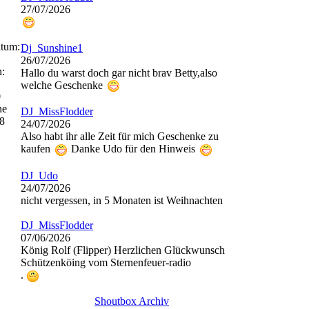
27/07/2026
atum:
Dj_Sunshine1
26/07/2026
n:
Hallo du warst doch gar nicht brav Betty,also
welche Geschenke
0
ne
DJ_MissFlodder
8
24/07/2026
Also habt ihr alle Zeit für mich Geschenke zu
kaufen
Danke Udo für den Hinweis
DJ_Udo
24/07/2026
nicht vergessen, in 5 Monaten ist Weihnachten
DJ_MissFlodder
07/06/2026
König Rolf (Flipper) Herzlichen Glückwunsch
Schützenköing vom Sternenfeuer-radio
.
Shoutbox Archiv