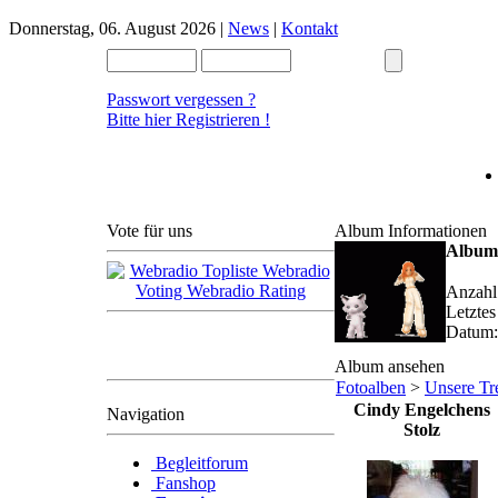
Donnerstag, 06. August 2026 |
News
|
Kontakt
Passwort vergessen ?
Bitte hier Registrieren !
Vote für uns
Album Informationen
Album:
Anzahl 
Letzte
Im voraus bedanken wir
Datum:
( das Radioteam )
uns schon mal bei Euch
Album ansehen
für die Unterstützung.
Fotoalben
>
Unsere Tr
Cindy Engelchens
Navigation
Stolz
Begleitforum
Fanshop