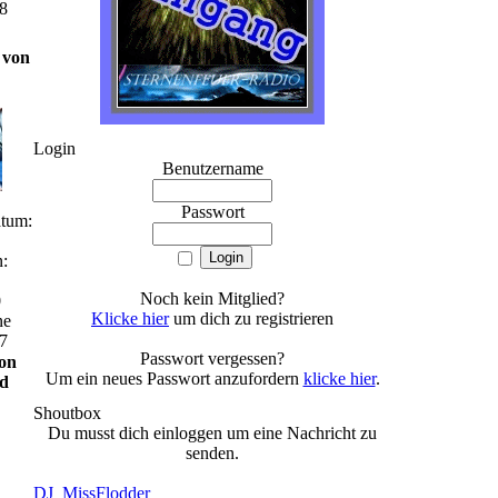
8
 von
Login
Benutzername
Passwort
atum:
n:
Noch kein Mitglied?
0
Klicke hier
um dich zu registrieren
ne
7
Passwort vergessen?
von
Um ein neues Passwort anzufordern
klicke hier
.
nd
Shoutbox
Du musst dich einloggen um eine Nachricht zu
senden.
DJ_MissFlodder